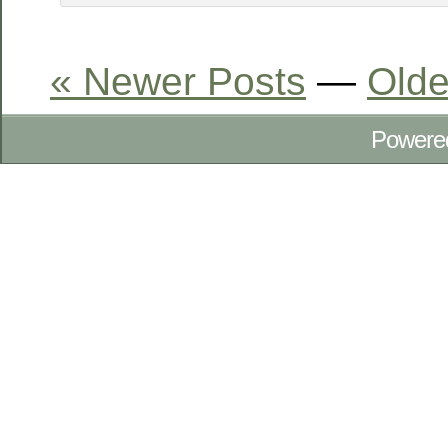
« Newer Posts
—
Olde
Powere