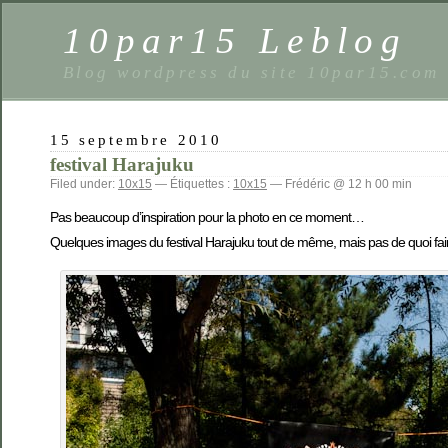
10par15 Leblog
Blog wordpress du site 10par15.com
15 septembre 2010
festival Harajuku
Filed under:
10x15
— Étiquettes :
10x15
— Frédéric @ 12 h 00 min
Pas beaucoup d’inspiration pour la photo en ce moment…
Quelques images du festival Harajuku tout de même, mais pas de quoi fair