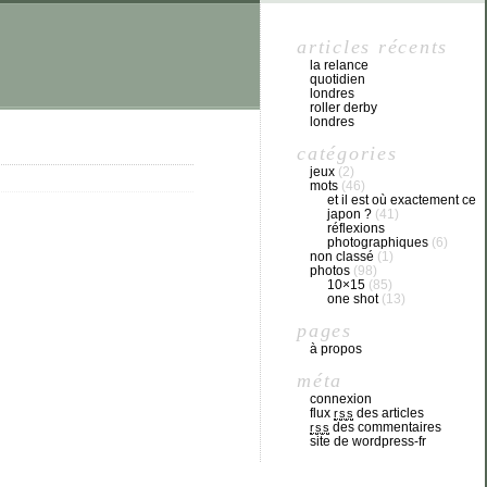
articles récents
la relance
quotidien
londres
roller derby
londres
catégories
jeux
(2)
mots
(46)
et il est où exactement ce
japon ?
(41)
réflexions
photographiques
(6)
non classé
(1)
photos
(98)
10×15
(85)
one shot
(13)
pages
à propos
méta
connexion
flux
des articles
rss
des commentaires
rss
site de wordpress-fr