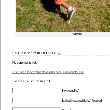
Click me!
Pas de commentaire
»
No comments yet.
feed for comments on this post.
TrackBack
RSS
URL
Leave a comment
Nom (required)
Mail (will not be published) (required)