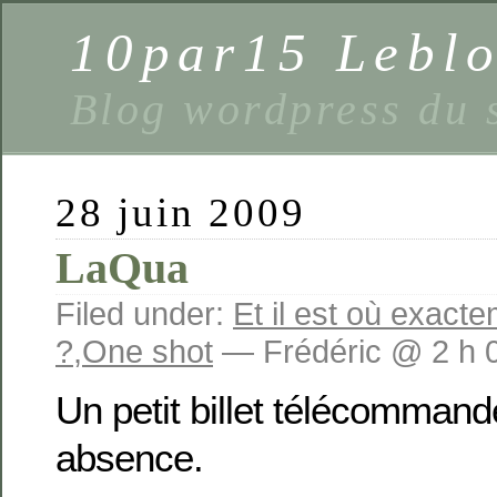
10par15 Lebl
Blog wordpress du 
28 juin 2009
LaQua
Filed under:
Et il est où exact
?
,
One shot
— Frédéric @ 2 h 
Un petit billet télécomman
absence.