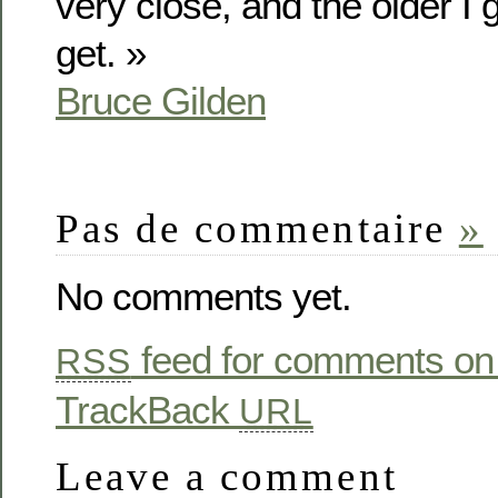
very close, and the older I g
get. »
Bruce Gilden
Pas de commentaire
»
No comments yet.
feed for comments on 
RSS
TrackBack
URL
Leave a comment