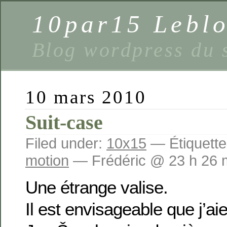
10par15 Lebl
Blog wordpress du 
10 mars 2010
Suit-case
Filed under:
10x15
— Étiquette
motion
— Frédéric @ 23 h 26 
Une étrange valise.
Il est envisageable que j’ai