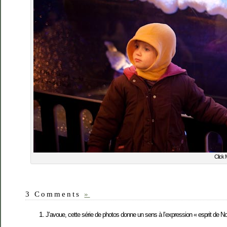
Click 
3 Comments
»
J’avoue, cette série de photos donne un sens à l’expression « esprit de Noë