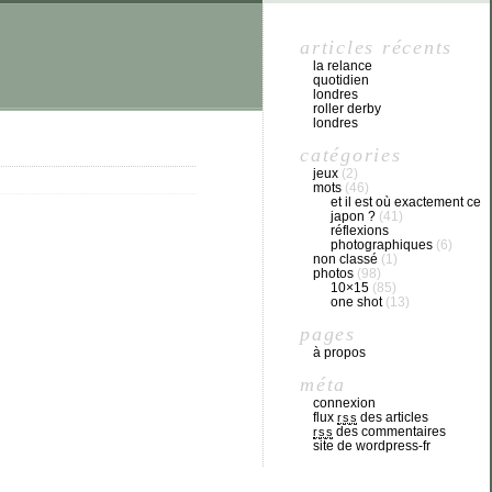
articles récents
la relance
quotidien
londres
roller derby
londres
catégories
jeux
(2)
mots
(46)
et il est où exactement ce
japon ?
(41)
réflexions
photographiques
(6)
non classé
(1)
photos
(98)
10×15
(85)
one shot
(13)
pages
à propos
méta
connexion
flux
des articles
rss
des commentaires
rss
site de wordpress-fr