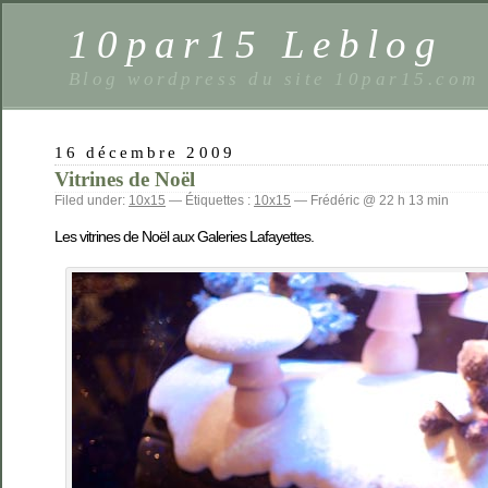
10par15 Leblog
Blog wordpress du site 10par15.com
16 décembre 2009
Vitrines de Noël
Filed under:
10x15
— Étiquettes :
10x15
— Frédéric @ 22 h 13 min
Les vitrines de Noël aux Galeries Lafayettes.