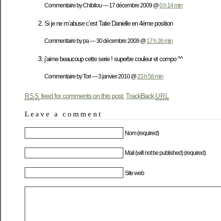
Commentaire by Chibilou — 17 décembre 2009 @
0 h 14 min
Si je ne m’abuse c’est Tatie Danielle en 4ème position
Commentaire by pa — 30 décembre 2009 @
17 h 26 min
j’aime beaucoup cette serie ! superbe couleur et compo ^^
Commentaire by Tori — 3 janvier 2010 @
23 h 58 min
feed for comments on this post.
TrackBack
RSS
URL
Leave a comment
Nom (required)
Mail (will not be published) (required)
Site web