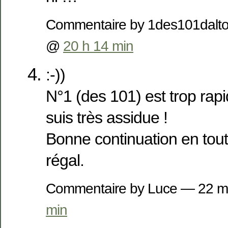
Commentaire by 1des101dalt
@
20 h 14 min
:-))
N°1 (des 101) est trop rap
suis très assidue !
Bonne continuation en tout 
régal.
Commentaire by Luce — 22 
min